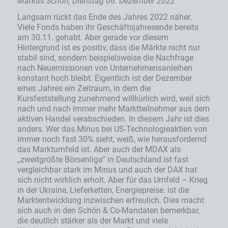
Markus Schön, Dienstag 06. Dezember 2022
Langsam rückt das Ende des Jahres 2022 näher.
Viele Fonds haben ihr Geschäftsjahresende bereits
am 30.11. gehabt. Aber gerade vor diesem
Hintergrund ist es positiv, dass die Märkte nicht nur
stabil sind, sondern beispielsweise die Nachfrage
nach Neuemissionen von Unternehmensanleihen
konstant hoch bleibt. Eigentlich ist der Dezember
eines Jahres ein Zeitraum, in dem die
Kursfeststellung zunehmend willkürlich wird, weil sich
nach und nach immer mehr Marktteilnehmer aus dem
aktiven Handel verabschieden. In diesem Jahr ist dies
anders. Wer das Minus bei US-Technologieaktien von
immer noch fast 30% sieht, weiß, wie herausfordernd
das Marktumfeld ist. Aber auch der MDAX als
„zweitgrößte Börsenliga“ in Deutschland ist fast
vergleichbar stark im Minus und auch der DAX hat
sich nicht wirklich erholt. Aber für das Umfeld – Krieg
in der Ukraine, Lieferketten, Energiepreise. ist die
Marktentwicklung inzwischen erfreulich. Dies macht
sich auch in den Schön & Co-Mandaten bemerkbar,
die deutlich stärker als der Markt und viele