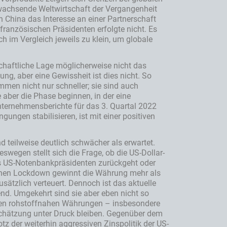
 wachsende Weltwirtschaft der Vergangenheit
 China das Interesse an einer Partnerschaft
ranzösischen Präsidenten erfolgte nicht. Es
h im Vergleich jeweils zu klein, um globale
schaftliche Lage möglicherweise nicht das
g, aber eine Gewissheit ist dies nicht. So
men nicht nur schneller; sie sind auch
e aber die Phase beginnen, in der eine
nternehmensberichte für das 3. Quartal 2022
ngen stabilisieren, ist mit einer positiven
d teilweise deutlich schwächer als erwartet.
egen stellt sich die Frage, ob die US-Dollar-
es US-Notenbankpräsidenten zurückgeht oder
ndenen Lockdown gewinnt die Währung mehr als
usätzlich verteuert. Dennoch ist das aktuelle
nd. Umgekehrt sind sie aber eben nicht so
r den rohstoffnahen Währungen – insbesondere
chätzung unter Druck bleiben. Gegenüber dem
z der weiterhin aggressiven Zinspolitik der US-