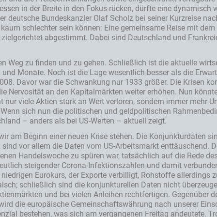
ssen in der Breite in den Fokus rücken, dürfte eine dynamisch
r deutsche Bundeskanzler Olaf Scholz bei seiner Kurzreise nach
h kaum schlechter sein können: Eine gemeinsame Reise mit dem f
 zielgerichtet abgestimmt. Dabei sind Deutschland und Frankreic
n Weg zu finden und zu gehen. Schließlich ist die aktuelle wirt
nd Monate. Noch ist die Lage wesentlich besser als die Erwartun
2008. Davor war die Schwankung nur 1933 größer. Die Krisen kom
e die Nervosität an den Kapitalmärkten weiter erhöhen. Nun könnt
t nur viele Aktien stark an Wert verloren, sondern immer mehr U
nn sich nun die politischen und geldpolitischen Rahmenbedingu
hland – anders als bei US-Werten – aktuell zeigt.
 wir am Beginn einer neuen Krise stehen. Die Konjunkturdaten sin
ind vor allem die Daten vom US-Arbeitsmarkt enttäuschend. Desw
ngenen Handelswoche zu spüren war, tatsächlich auf die Rede d
z deutlich steigender Corona-Infektionszahlen und damit verbu
niedrigen Eurokurs, der Exporte verbilligt, Rohstoffe allerdings z
h; schließlich sind die konjunkturellen Daten nicht überzeuge
Aktienmärkten und bei vielen Anleihen rechtfertigen. Gegenübe
 wird die europäische Gemeinschaftswährung nach unserer Eins
zial bestehen, was sich am vergangenen Freitag andeutete. Trot