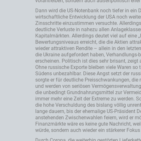
vorantreiben, sondern auch außenpolitisch eher 
Dann wird die US-Notenbank noch tiefer in ein 
wirtschaftliche Entwicklung der USA noch weit
Zinsschritte einzustimmen versuchte. Allerdings
deutliche Verluste in nahezu allen Anlageklass
Kapitalmärkten. Allerdings deutet viel auf eine
Bewertungsniveaus erreicht, die die Aktien attr
wieder attraktiven Rendite – allein in den le
die Ukraine aufgefordert haben, Verhandlungs-b
erscheinen. Politisch ist dies sehr brisant, ze
Ohne russische Exporte bleiben viele Waren so te
Südens unbezahlbar. Diese Angst setzt der russ
sorgte er für deutliche Preisschwankungen, die
und werden von seriösen Vermögensverwaltungsg
die unbedingt Grundnahrungsmittel zur Vermei
immer mehr eine Zeit der Extreme zu werden. S
die hohe Verschuldung des bislang völlig unre
lange dauern, bis der ehemalige US-Präsident Do
anstehenden Zwischenwahlen feiern, wird er mö
Finanzmärkte wäre es keine gute Nachricht, wei
würde, sondern auch wieder ein stärkerer Fokus a
Durch Corona, die weiterhin gestörten Lieferke