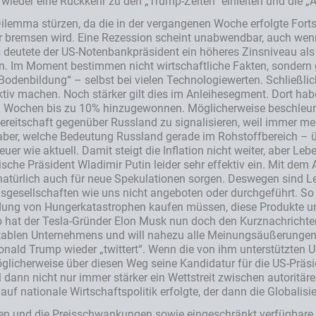
wieder eine Rückkehr zu den „Trump-Zeiten“ einleiten und die „Am
Dilemma stürzen, da die in der vergangenen Woche erfolgte Forts
er bremsen wird. Eine Rezession scheint unabwendbar, auch wen
 deutete der US-Notenbankpräsident ein höheres Zinsniveau als b
en. Im Moment bestimmen nicht wirtschaftliche Fakten, sondern 
 „Bodenbildung“ – selbst bei vielen Technologiewerten. Schließl
aktiv machen. Noch stärker gilt dies im Anleihesegment. Dort ha
tzten Wochen bis zu 10% hinzugewonnen. Möglicherweise beschleu
ereitschaft gegenüber Russland zu signalisieren, weil immer m
igt aber, welche Bedeutung Russland gerade im Rohstoffbereich – 
uer wie aktuell. Damit steigt die Inflation nicht weiter, aber Le
ische Präsident Wladimir Putin leider sehr effektiv ein. Mit d
 natürlich auch für neue Spekulationen sorgen. Deswegen sind L
esellschaften wie uns nicht angeboten oder durchgeführt. So w
dung von Hungerkatastrophen kaufen müssen, diese Produkte u
o hat der Tesla-Gründer Elon Musk nun doch den Kurznachricht
ntablen Unternehmens und will nahezu alle Meinungsäußerungen 
nald Trump wieder „twittert“. Wenn die von ihm unterstützten U
glicherweise über diesen Weg seine Kandidatur für die US-Präs
l dann nicht nur immer stärker ein Wettstreit zwischen autorit
uf nationale Wirtschaftspolitik erfolgte, der dann die Globalisi
tten und die Preisschwankungen sowie eingeschränkt verfügbare