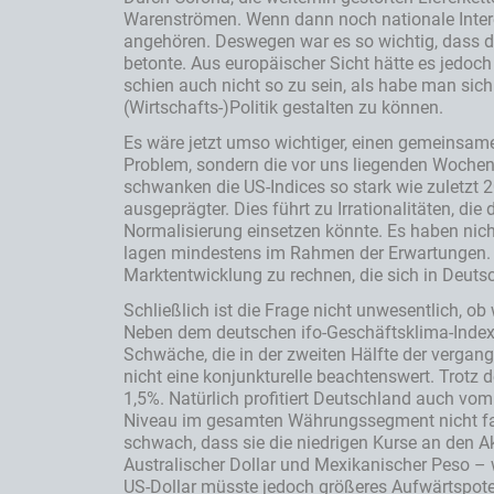
Warenströmen. Wenn dann noch nationale Intere
angehören. Deswegen war es so wichtig, dass de
betonte. Aus europäischer Sicht hätte es jedoc
schien auch nicht so zu sein, als habe man sich
(Wirtschafts-)Politik gestalten zu können.
Es wäre jetzt umso wichtiger, einen gemeinsame
Problem, sondern die vor uns liegenden Wochen u
schwanken die US-Indices so stark wie zuletzt 
ausgeprägter. Dies führt zu Irrationalitäten, di
Normalisierung einsetzen könnte. Es haben nich
lagen mindestens im Rahmen der Erwartungen. We
Marktentwicklung zu rechnen, die sich in Deutsc
Schließlich ist die Frage nicht unwesentlich, ob
Neben dem deutschen ifo-Geschäftsklima-Index s
Schwäche, die in der zweiten Hälfte der verga
nicht eine konjunkturelle beachtenswert. Trot
1,5%. Natürlich profitiert Deutschland auch vom 
Niveau im gesamten Währungssegment nicht falsc
schwach, dass sie die niedrigen Kurse an den 
Australischer Dollar und Mexikanischer Peso –
US-Dollar müsste jedoch größeres Aufwärtspoten