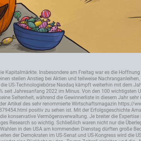
 Kapitalmärkte. Insbesondere am Freitag war es die Hoffnung 
r einen steilen Anstieg bei Aktien und teilweise Nachranganleih
e die US-Technologiebörse Nasdaq kämpft weiterhin mit dem Jahr
seit Jahresanfang 2022 im Minus. Von den 100 wichtigsten U
 keine Seltenheit, während die Gewinnerliste in diesem Jahr seh
 der Artikel des sehr renommierte Wirtschaftsmagazin https://www
454.html positiv zu sehen ist. Mit der Erfolgsgeschichte Amaz
die konservative Vermögensverwaltung. Je breiter die Expertise is
es Research so wichtig. Schließlich waren nicht nur die Überle
ie Wahlen in den USA am kommenden Dienstag dürften große Bed
heiten der Demokraten im US-Senat und US-Kongress wird die US