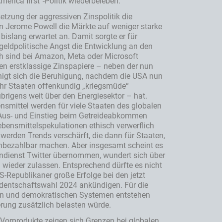
erica first“-Politik wiederbeleben.
etzung der aggressiven Zinspolitik die
n Jerome Powell die Märkte auf weniger starke
islang erwartet an. Damit sorgte er für
geldpolitische Angst die Entwicklung an den
ich sind bei Amazon, Meta oder Microsoft
ben erstklassige Zinspapiere – neben der nun
nigt sich die Beruhigung, nachdem die USA nun
ehr Staaten offenkundig „kriegsmüde“
übrigens weit über den Energiesektor – hat.
bensmittel werden für viele Staaten des globalen
em Aus- und Einstieg beim Getreideabkommen
ebensmittelspekulationen ethisch verwerflich
erden Trends verschärft, die dann für Staaten,
nbezahlbar machen. Aber insgesamt scheint es
endienst Twitter übernommen, wundert sich über
wieder zulassen. Entsprechend dürfte es nicht
S-Republikaner große Erfolge bei den jetzt
identschaftswahl 2024 ankündigen. Für die
ären und demokratischen Systemen entstehen
erung zusätzlich belasten würde.
 Vorprodukte zeigen sich Grenzen bei globalen