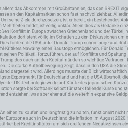
or allem das Abkommen mit Großbritannien, das den BREXIT eigent
se an den Kapitalmärkten schon fast nachvollziehbar. Allerding
. Um seine Ziele durchzusetzen, ist er bereit, ein bestehendes
 Mehrheiten findet, ist völlig unklar. Allein dies als Gedanke einz
roßen Konflikt in Europa zwischen Griechenland und der Türkei, 
lation dort steht völlig im Schatten zu den Diskussionen um ei
Dies fordern die USA unter Donald Trump schon lange und dro
eml-Kritikers Nawalny einen Baustopp ermöglichen. Für Donald T
t seinen Politikstil fortzuführen, der auf Konflikte und Spaltung
rt Trump das auch an den Kapitalmärkten so wichtige Vertrauen.
. Die starke Aufholbewegung zeigt, dass in den USA die Stimmu
land dargestellt wird. Allerdings müsste der Blick wirtschaftlich
igste Exportmarkt für Deutschland und hat die USA überholt, di
allye der US-Technologie-werte auf Käufe des japanischen Konze
ation sorgte bei Softbank selbst für stark fallende Kurse und 
nd entziehen, was aber eher auf die weiterhin expansive Geldpol
 Anleihen zu kaufen und langfristig zu halten, funktioniert nicht
in der Eurozone auch in Deutschland die Inflation im August 2020
stärker bei Kreditinstituten um sich greifenden Negativzinsen e