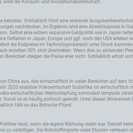
 sinkt die Konsum- und Investitionsbereitschaft.
e belasten. Schließlich führt eine sinkende Ausgabenbereitsch
ungen nachdenken. Im Ergebnis wird eine Abwärtsspirale in Gang
n. Selbst eine extrem expansive Geldpolitik wie in Japan liefer
ne Deflation in Japan, Europa und ggf. noch den USA erleben würd
elbst die Endpreise im Technologie-bereich unter Druck kommen.
ach erzielten 30% sind übertrieben. Wenn dies zu sinkenden Preis
n Bereichen steigen die Preise eher nicht. Schließlich erholt si
von China aus, das wirtschaftlich in vielen Bereichen auf dem Vor
 Jahr 2020 stabilste Volkswirtschaft Südafrika ist wirtschaftlic
lks-wirtschaftlichen Wertschöpfung zumindest temporär zerstört.
Sonst ist es häufig politisch gewollt. Unter diesen Blickwinke
ßlich fällt so das Britische Pfund.
 Politiker stolz, wenn die eigene Währung stabil war. Derzeit he
u verbilligen. Die Rohstoffimporte vieler Staaten verteuern si