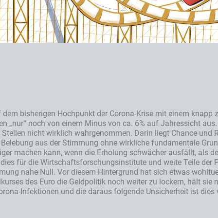
 dem bisherigen Hochpunkt der Corona-Krise mit einem knapp zw
n „nur“ noch von einem Minus von ca. 6% auf Jahressicht aus. 
n Stellen nicht wirklich wahrgenommen. Darin liegt Chance und Ri
e Belebung aus der Stimmung ohne wirkliche fundamentale Grundl
r machen kann, wenn die Erholung schwächer ausfällt, als derz
ies für die Wirtschaftsforschungsinstitute und weite Teile der Po
ehmung nahe Null. Vor diesem Hintergrund hat sich etwas wohltu
kurses des Euro die Geldpolitik noch weiter zu lockern, hält sie 
rona-Infektionen und die daraus folgende Unsicherheit ist dies vi