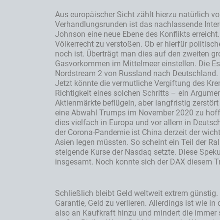
Aus europäischer Sicht zählt hierzu natürlich v
Verhandlungsrunden ist das nachlassende Interes
Johnson eine neue Ebene des Konflikts erreicht
Völkerrecht zu verstoßen. Ob er hierfür politische
noch ist. Überträgt man dies auf den zweiten g
Gasvorkommen im Mittelmeer einstellen. Die Eska
Nordstream 2 von Russland nach Deutschland. 
Jetzt könnte die vermutliche Vergiftung des Kr
Richtigkeit eines solchen Schritts – ein Argumen
Aktienmärkte beflügeln, aber langfristig zerstö
eine Abwahl Trumps im November 2020 zu hoffen
dies vielfach in Europa und vor allem in Deutsch
der Corona-Pandemie ist China derzeit der wicht
Asien legen müssten. So scheint ein Teil der R
steigende Kurse der Nasdaq setzte. Diese Spekul
insgesamt. Noch konnte sich der DAX diesem Tre
Schließlich bleibt Geld weltweit extrem günstig.
Garantie, Geld zu verlieren. Allerdings ist wie 
also an Kaufkraft hinzu und mindert die immer 