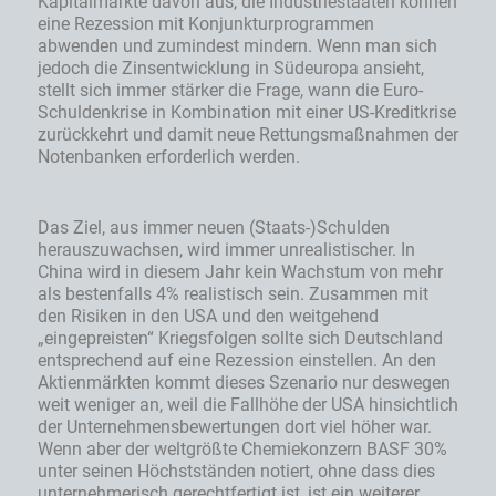
Kapitalmärkte davon aus, die Industriestaaten können
eine Rezession mit Konjunkturprogrammen
abwenden und zumindest mindern. Wenn man sich
jedoch die Zinsentwicklung in Südeuropa ansieht,
stellt sich immer stärker die Frage, wann die Euro-
Schuldenkrise in Kombination mit einer US-Kreditkrise
zurückkehrt und damit neue Rettungsmaßnahmen der
Notenbanken erforderlich werden.
Das Ziel, aus immer neuen (Staats-)Schulden
herauszuwachsen, wird immer unrealistischer. In
China wird in diesem Jahr kein Wachstum von mehr
als bestenfalls 4% realistisch sein. Zusammen mit
den Risiken in den USA und den weitgehend
„eingepreisten“ Kriegsfolgen sollte sich Deutschland
entsprechend auf eine Rezession einstellen. An den
Aktienmärkten kommt dieses Szenario nur deswegen
weit weniger an, weil die Fallhöhe der USA hinsichtlich
der Unternehmensbewertungen dort viel höher war.
Wenn aber der weltgrößte Chemiekonzern BASF 30%
unter seinen Höchstständen notiert, ohne dass dies
unternehmerisch gerechtfertigt ist, ist ein weiterer