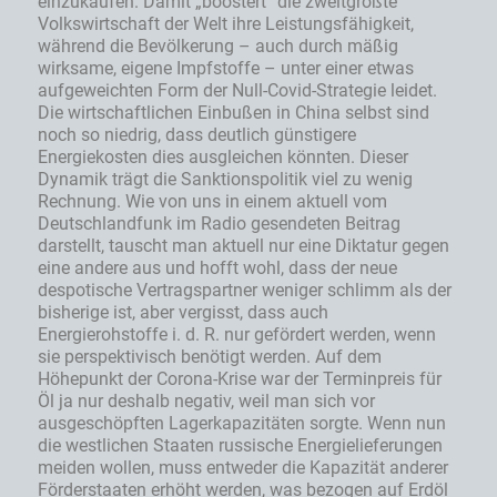
einzukaufen. Damit „boostert“ die zweitgrößte
Volkswirtschaft der Welt ihre Leistungsfähigkeit,
während die Bevölkerung – auch durch mäßig
wirksame, eigene Impfstoffe – unter einer etwas
aufgeweichten Form der Null-Covid-Strategie leidet.
Die wirtschaftlichen Einbußen in China selbst sind
noch so niedrig, dass deutlich günstigere
Energiekosten dies ausgleichen könnten. Dieser
Dynamik trägt die Sanktionspolitik viel zu wenig
Rechnung. Wie von uns in einem aktuell vom
Deutschlandfunk im Radio gesendeten Beitrag
darstellt, tauscht man aktuell nur eine Diktatur gegen
eine andere aus und hofft wohl, dass der neue
despotische Vertragspartner weniger schlimm als der
bisherige ist, aber vergisst, dass auch
Energierohstoffe i. d. R. nur gefördert werden, wenn
sie perspektivisch benötigt werden. Auf dem
Höhepunkt der Corona-Krise war der Terminpreis für
Öl ja nur deshalb negativ, weil man sich vor
ausgeschöpften Lagerkapazitäten sorgte. Wenn nun
die westlichen Staaten russische Energielieferungen
meiden wollen, muss entweder die Kapazität anderer
Förderstaaten erhöht werden, was bezogen auf Erdöl