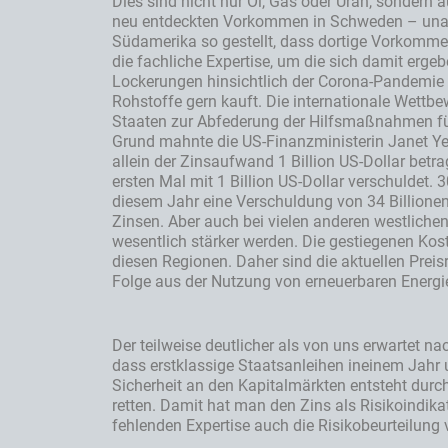
Dies sind nicht nur Öl, Gas oder Uran, sondern 
neu entdeckten Vorkommen in Schweden – unab
Südamerika so gestellt, dass dortige Vorkommen 
die fachliche Expertise, um die sich damit erg
Lockerungen hinsichtlich der Corona-Pandemie ü
Rohstoffe gern kauft. Die internationale Wettbe
Staaten zur Abfederung der Hilfsmaßnahmen für 
Grund mahnte die US-Finanzministerin Janet Yel
allein der Zinsaufwand 1 Billion US-Dollar bet
ersten Mal mit 1 Billion US-Dollar verschuldet.
diesem Jahr eine Verschuldung von 34 Billionen
Zinsen. Aber auch bei vielen anderen westlichen
wesentlich stärker werden. Die gestiegenen Kos
diesen Regionen. Daher sind die aktuellen Preis
Folge aus der Nutzung von erneuerbaren Energie
Der teilweise deutlicher als von uns erwartet n
dass erstklassige Staatsanleihen ineinem Jahr 
Sicherheit an den Kapitalmärkten entsteht durc
retten. Damit hat man den Zins als Risikoindika
fehlenden Expertise auch die Risikobeurteilung v