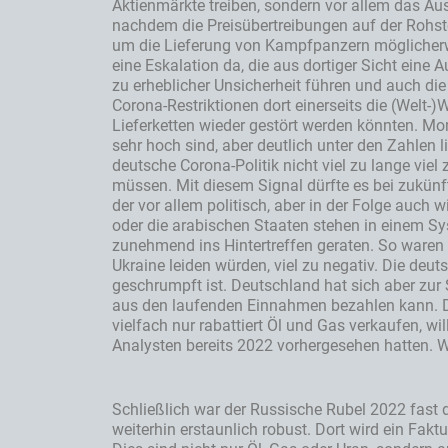
Aktienmärkte treiben, sondern vor allem das Au
nachdem die Preisübertreibungen auf der Rohsto
um die Lieferung von Kampfpanzern möglicherwei
eine Eskalation da, die aus dortiger Sicht eine
zu erheblicher Unsicherheit führen und auch die
Corona-Restriktionen dort einerseits die (Welt
Lieferketten wieder gestört werden könnten. Mo
sehr hoch sind, aber deutlich unter den Zahlen l
deutsche Corona-Politik nicht viel zu lange viel
müssen. Mit diesem Signal dürfte es bei zukünft
der vor allem politisch, aber in der Folge auch
oder die arabischen Staaten stehen in einem Sys
zunehmend ins Hintertreffen geraten. So waren 
Ukraine leiden würden, viel zu negativ. Die de
geschrumpft ist. Deutschland hat sich aber z
aus den laufenden Einnahmen bezahlen kann. Da
vielfach nur rabattiert Öl und Gas verkaufen, wi
Analysten bereits 2022 vorhergesehen hatten. Wir
Schließlich war der Russische Rubel 2022 fast d
weiterhin erstaunlich robust. Dort wird ein Fak