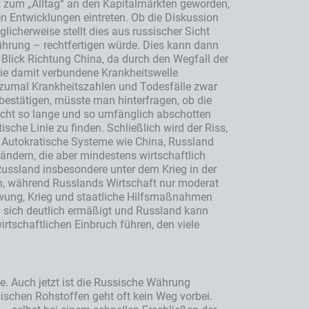
st zum „Alltag“ an den Kapitalmärkten geworden,
n Entwicklungen eintreten. Ob die Diskussion
cherweise stellt dies aus russischer Sicht
führung – rechtfertigen würde. Dies kann dann
 Blick Richtung China, da durch den Wegfall der
die damit verbundene Krankheitswelle
, zumal Krankheitszahlen und Todesfälle zwar
o bestätigen, müsste man hinterfragen, ob die
 nicht so lange und so umfänglich abschotten
sche Linie zu finden. Schließlich wird der Riss,
r. Autokratische Systeme wie China, Russland
ändern, die aber mindestens wirtschaftlich
Russland insbesondere unter dem Krieg in der
en, während Russlands Wirtschaft nur moderat
hwung, Krieg und staatliche Hilfsmaßnahmen
 sich deutlich ermäßigt und Russland kann
irtschaftlichen Einbruch führen, den viele
te. Auch jetzt ist die Russische Währung
sischen Rohstoffen geht oft kein Weg vorbei.