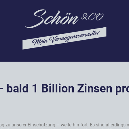
 bald 1 Billion Zinsen pr
g zu unserer Einschätzung – weiterhin fort. Es sind allerdings n