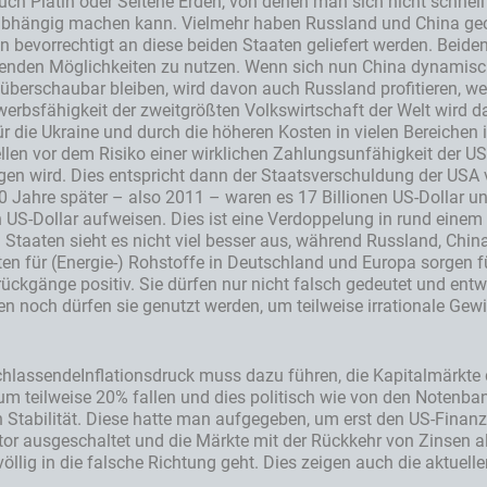
auch Platin oder Seltene Erden, von denen man sich nicht schnell
hängig machen kann. Vielmehr haben Russland und China geost
bevorrechtigt an diese beiden Staaten geliefert werden. Beiden 
ebenden Möglichkeiten zu nutzen. Wenn sich nun China dynamisc
berschaubar bleiben, wird davon auch Russland profitieren, weil
werbsfähigkeit der zweitgrößten Volkswirtschaft der Welt wird d
die Ukraine und durch die höheren Kosten in vielen Bereichen i
len vor dem Risiko einer wirklichen Zahlungsunfähigkeit der USA
ragen wird. Dies entspricht dann der Staatsverschuldung der US
 30 Jahre später – also 2011 – waren es 17 Billionen US-Dollar 
 US-Dollar aufweisen. Dies ist eine Verdoppelung in rund einem 
 Staaten sieht es nicht viel besser aus, während Russland, Chin
ten für (Energie-) Rohstoffe in Deutschland und Europa sorgen
rückgänge positiv. Sie dürfen nur nicht falsch gedeutet und entw
n noch dürfen sie genutzt werden, um teilweise irrationale Gew
achlassendeInflationsdruck muss dazu führen, die Kapitalmärkte d
um teilweise 20% fallen und dies politisch wie von den Notenb
h Stabilität. Diese hatte man aufgegeben, um erst den US-Finan
tor ausgeschaltet und die Märkte mit der Rückkehr von Zinsen all
öllig in die falsche Richtung geht. Dies zeigen auch die aktuell