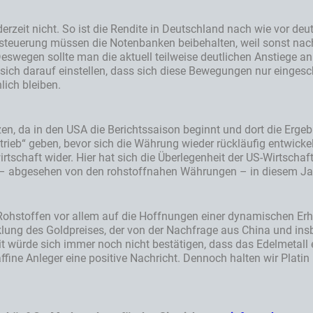
erzeit nicht. So ist die Rendite in Deutschland nach wie vor deu
hlsteuerung müssen die Notenbanken beibehalten, weil sonst nach
eswegen sollte man die aktuell teilweise deutlichen Anstiege an
r sich darauf einstellen, dass sich diese Bewegungen nur einge
lich bleiben.
en, da in den USA die Berichtssaison beginnt und dort die Ergebn
ieb“ geben, bevor sich die Währung wieder rückläufig entwickel
rtschaft wider. Hier hat sich die Überlegenheit der US-Wirtschaf
e – abgesehen von den rohstoffnahen Währungen – in diesem Jah
n Rohstoffen vor allem auf die Hoffnungen einer dynamischen Er
lung des Goldpreises, der von der Nachfrage aus China und ins
 würde sich immer noch nicht bestätigen, dass das Edelmetall ei
fine Anleger eine positive Nachricht. Dennoch halten wir Platin 