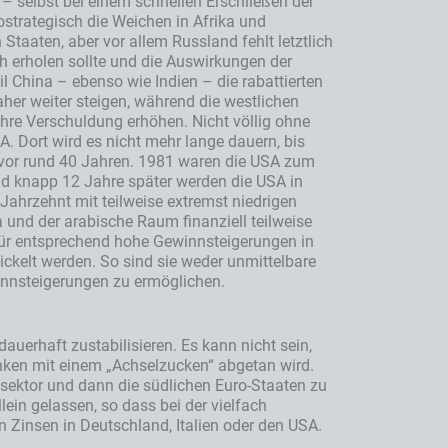
 – selbst bei einem schnellen Erschließen der
rategisch die Weichen in Afrika und
Staaten, aber vor allem Russland fehlt letztlich
h erholen sollte und die Auswirkungen der
 China – ebenso wie Indien – die rabattierten
aher weiter steigen, während die westlichen
hre Verschuldung erhöhen. Nicht völlig ohne
. Dort wird es nicht mehr lange dauern, bis
A vor rund 40 Jahren. 1981 waren die USA zum
und knapp 12 Jahre später werden die USA in
Jahrzehnt mit teilweise extremst niedrigen
a und der arabische Raum finanziell teilweise
 für entsprechend hohe Gewinnsteigerungen in
ickelt werden. So sind sie weder unmittelbare
innsteigerungen zu ermöglichen.
auerhaft zustabilisieren. Es kann nicht sein,
anken mit einem „Achselzucken“ abgetan wird.
zsektor und dann die südlichen Euro-Staaten zu
ein gelassen, so dass bei der vielfach
en Zinsen in Deutschland, Italien oder den USA.