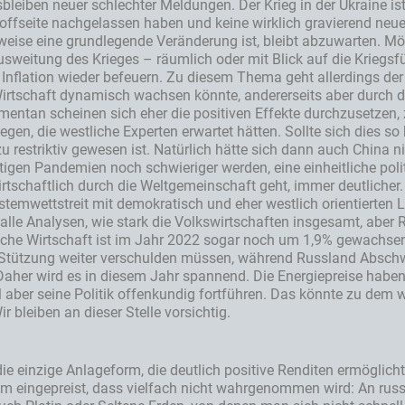
sbleiben neuer schlechter Meldungen. Der Krieg in der Ukraine i
ffseite nachgelassen haben und keine wirklich gravierend neue
se eine grundlegende Veränderung ist, bleibt abzuwarten. Mögli
 Ausweitung des Krieges – räumlich oder mit Blick auf die Kriegs
 Inflation wieder befeuern. Zu diesem Thema geht allerdings der
-)Wirtschaft dynamisch wachsen könnte, andererseits aber durch 
mentan scheinen sich eher die positiven Effekte durchzusetzen
iegen, die westliche Experten erwartet hätten. Sollte sich dies s
 zu restriktiv gewesen ist. Natürlich hätte sich dann auch China
igen Pandemien noch schwieriger werden, eine einheitliche politi
 wirtschaftlich durch die Weltgemeinschaft geht, immer deutliche
temwettstreit mit demokratisch und eher westlich orientierten L
alle Analysen, wie stark die Volkswirtschaften insgesamt, aber 
utsche Wirtschaft ist im Jahr 2022 sogar noch um 1,9% gewachs
ur Stützung weiter verschulden müssen, während Russland Absc
her wird es in diesem Jahr spannend. Die Energiepreise haben
ll aber seine Politik offenkundig fortführen. Das könnte zu dem w
 bleiben an dieser Stelle vorsichtig.
ie einzige Anlageform, die deutlich positive Renditen ermöglich
tum eingepreist, dass vielfach nicht wahrgenommen wird: An rus